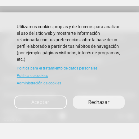
Utilizamos cookies propias y de terceros para analizar
el uso del sitio web y mostrarte información
Escuela Superior Politécnica del Litoral
relacionada con tus preferencias sobre la base de un
Campus Gustavo Galindo
perfil elaborado a partir de tus hábitos de navegación
Guayaquil - Ecuador
(por ejemplo, páginas visitadas, interés de programas,
etc.)
Teléfono:
+593-4 2269 269
Política para el tratamiento de datos personales
Política de cookies
Contáctanos
Servicios
Administración de cookies
Formatos de solicitudes
Publicaciones de docentes
Aceptar
Rechazar
Información para el
A+
A
A-
en
es
docente
Copyright © 2026 ESPOL