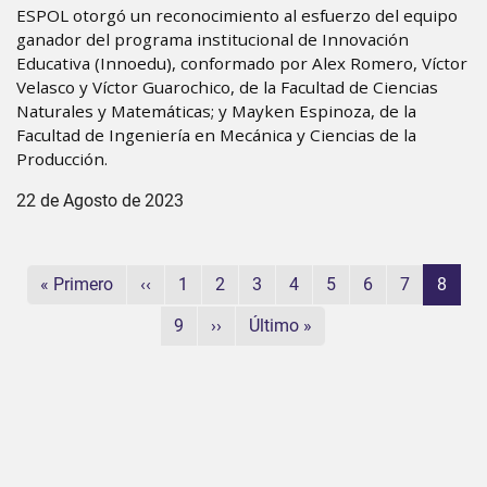
ESPOL otorgó un reconocimiento al esfuerzo del equipo
ganador del programa institucional de Innovación
Educativa (Innoedu), conformado por Alex Romero, Víctor
Velasco y Víctor Guarochico, de la Facultad de Ciencias
Naturales y Matemáticas; y Mayken Espinoza, de la
Facultad de Ingeniería en Mecánica y Ciencias de la
Producción.
22 de Agosto de 2023
Paginación
Primera página
Página anterior
Página
Página
Página
Página
Página
Página
Página
Página
« Primero
‹‹
1
2
3
4
5
6
7
8
Página
Siguiente página
Última página
9
››
Último »