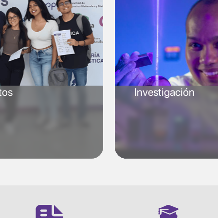
tos
Investigación
SVG
SVG