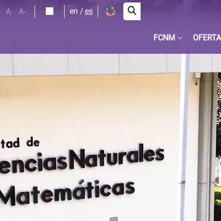
A
A-
en
es
FCNM
OFERTA