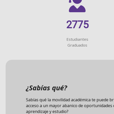
2775
Estudiantes
Graduados
¿Sabías qué?
La Olimpiada Kanguro Matemático reúne a má
millones de estudiantes en 110 países, convir
en una de las competencias de matemáticas m