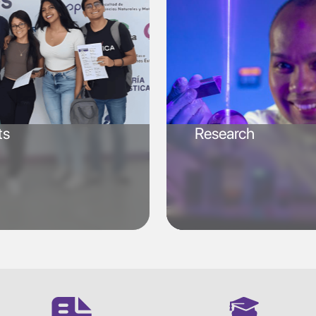
ts
Research
SVG
SVG