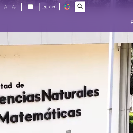
A
A-
en
es