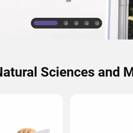
1
2
3
4
5
 Natural Sciences and 