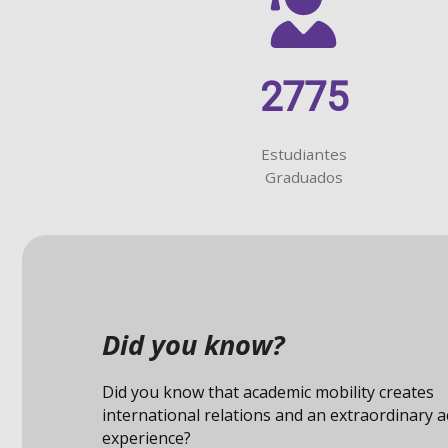
2775
Estudiantes
Graduados
¿Sabías qué?
La Olimpiada Kanguro Matemático reúne a má
millones de estudiantes en 110 países, convir
en una de las competencias de matemáticas m