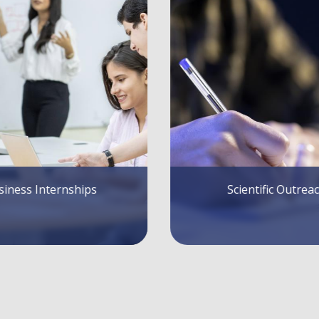
 Outreach
Achievements and distintions