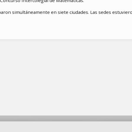
 Concurso Intercolegial de Matemáticas.
iparon simultáneamente en siete ciudades. Las sedes estuviero