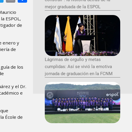
mejor graduada de la ESPOL
Mauricio
 la ESPOL,
stigador de
e enero y
iería de
Lágrimas de orgullo y metas
cumplidas: Así se vivió la emotiva
guía de los
de
jornada de graduación en la FCNM
árez y el Dr.
académico e
 que
la École de