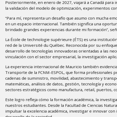
Posteriormente, en enero de 2027, viajará a Canadá para ini
la validación del modelo de optimización, experimentos comp
“Para mí, representa un desafío que asumo con mucha emo
en un espacio internacional. También significa una oportun
brindado grandes experiencias durante mi formación”, seña
La École de technologie supérieure (ÉTS) es una institució
red de la Université du Québec. Reconocida por su enfoque p
desarrollo de tecnologías innovadoras orientadas a las nec
vinculación con el sector empresarial, la investigación aplic
La experiencia internacional de Mauricio también evidencia
Transporte de la FCNM-ESPOL, que forma profesionales pr
cadenas de suministro, movilidad, abastecimiento y transp
matemáticas, análisis de datos, gestión, tecnología y econ
sectores estratégicos como manufactura, retail, puertos, co
Este logro refleja cómo la formación académica, la investi
nuestros estudiantes. Desde la Facultad de Ciencias Natu
impulsar la excelencia académica, investigar e innovar co
desarrollo de la sociedad.