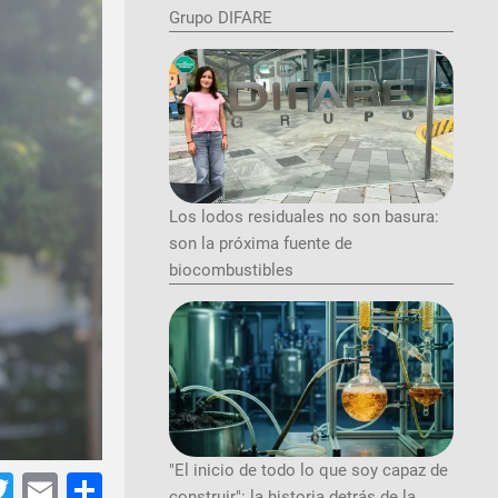
Grupo DIFARE
Los lodos residuales no son basura:
son la próxima fuente de
biocombustibles
"El inicio de todo lo que soy capaz de
tsApp
acebook
Twitter
Email
Share
construir": la historia detrás de la