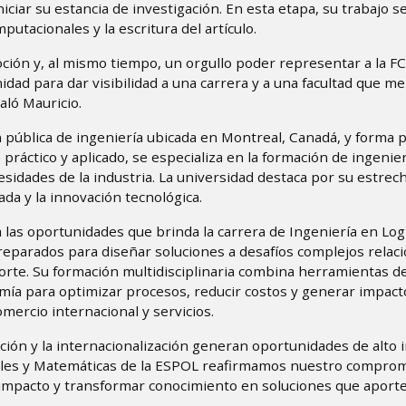
ciar su estancia de investigación. En esta etapa, su trabajo s
utacionales y la escritura del artículo.
ción y, al mismo tiempo, un orgullo poder representar a la
idad para dar visibilidad a una carrera y a una facultad que m
ló Mauricio.
n pública de ingeniería ubicada en Montreal, Canadá, y forma p
ráctico y aplicado, se especializa en la formación de ingenier
esidades de la industria. La universidad destaca por su estrec
ada y la innovación tecnológica.
 las oportunidades que brinda la carrera de Ingeniería en Logí
eparados para diseñar soluciones a desafíos complejos relac
orte. Su formación multidisciplinaria combina herramientas d
omía para optimizar procesos, reducir costos y generar impact
mercio internacional y servicios.
gación y la internacionalización generan oportunidades de alto
rales y Matemáticas de la ESPOL reafirmamos nuestro compro
n impacto y transformar conocimiento en soluciones que aporte