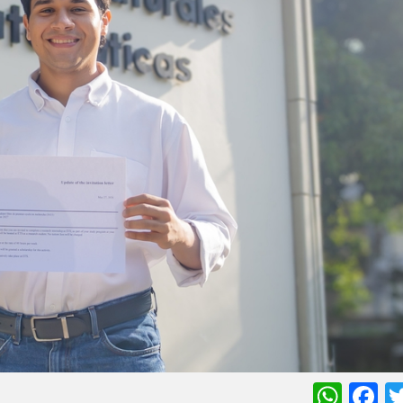
Wha
F