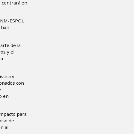
e centrará en
 FCNM-ESPOL
e han
arte de la
os y el
ha
stica y
ionados con
e
o en
 impacto para
miso de
n al