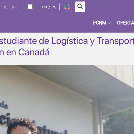
A
A-
en
es
FCNM
OFERTA
tudiante de Logística y Transpor
ón en Canadá