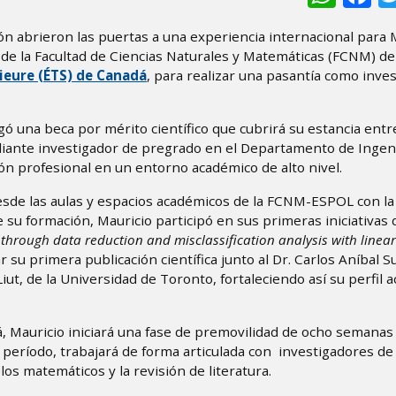
ón abrieron las puertas a una experiencia internacional para 
 de la Facultad de Ciencias Naturales y Matemáticas (FCNM) de
ieure (ÉTS) de Canadá
, para realizar una pasantía como inve
gó una beca por mérito científico que cubrirá su estancia entr
diante investigador de pregrado en el Departamento de Ingen
ión profesional en un entorno académico de alto nivel.
sde las aulas y espacios académicos de la FCNM-ESPOL con la 
 su formación, Mauricio participó en sus primeras iniciativas 
hrough data reduction and misclassification analysis with linear
 su primera publicación científica junto al Dr. Carlos Aníbal Su
iut, de la Universidad de Toronto, fortaleciendo así su perfil 
, Mauricio iniciará una fase de premovilidad de ocho semanas
período, trabajará de forma articulada con investigadores de 
os matemáticos y la revisión de literatura.