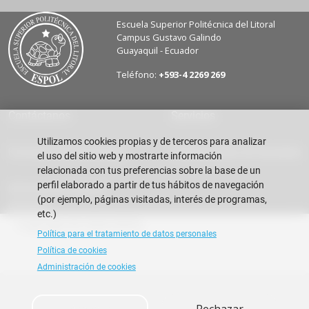
Escuela Superior Politécnica del Litoral
Campus Gustavo Galindo
Guayaquil - Ecuador
Teléfono:
+593-4 2269 269
Contáctanos
Servicios
Utilizamos cookies propias y de terceros para analizar
Formatos de solicitudes
Publicaciones de docentes
el uso del sitio web y mostrarte información
relacionada con tus preferencias sobre la base de un
perfil elaborado a partir de tus hábitos de navegación
Información para el
(por ejemplo, páginas visitadas, interés de programas,
docente
etc.)
Copyright © 2026 ESPOL
Política para el tratamiento de datos personales
Política de cookies
Administración de cookies