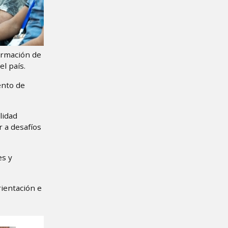
ormación de
l país.
ento de
lidad
r a desafíos
es y
ientación e