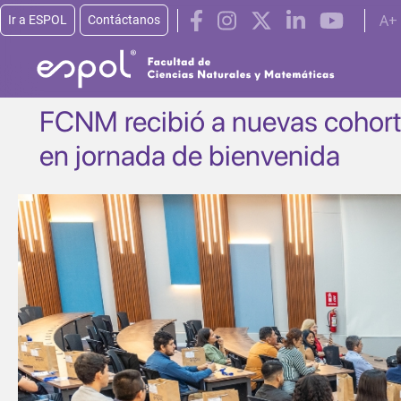
Pasar al contenido principal
A+
Ir a ESPOL
Contáctanos
FCNM recibió a nuevas cohort
en jornada de bienvenida