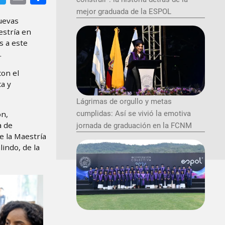
mejor graduada de la ESPOL
uevas
estría en
s a este
.
con el
a y
Lágrimas de orgullo y metas
cumplidas: Así se vivió la emotiva
ón,
a de
jornada de graduación en la FCNM
e la Maestría
lindo, de la