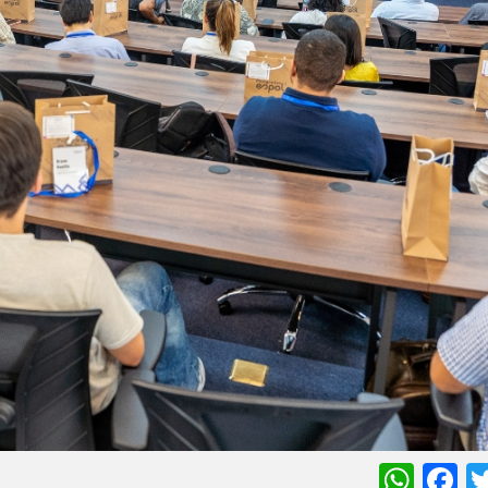
Wha
F