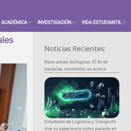
 ACADÉMICA
INVESTIGACIÓN
VIDA ESTUDIANTIL
ales
Noticias Recientes:
Nano-armas biológicas: El fin de
bacterias resistentes se acerca
Estudiante de Logística y Transporte
vive su experiencia como pasante en