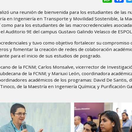
alizó una reunión de bienvenida para los estudiantes de las n
ría en Ingeniería en Transporte y Movilidad Sostenible, la Ma
sí como para los estudiantes de las macrocredenciales asociada
en el Auditorio 9E del campus Gustavo Galindo Velasco de ESPOL
credenciales y tuvo como objetivo fortalecer su compromiso 
ros y fomentar la creación de redes de colaboración académic
nte para el inicio de sus estudios de posgrado.
ano de la FCNM; Carlos Monsalve, vicerrector de Investigaci
subdecana de la FCNM; y Mariuxi León, coordinadora académic
rdinadores académicos de los programas: David De Santis, d
inoco, de la Maestría en Ingeniería Química; y Purificación Ga