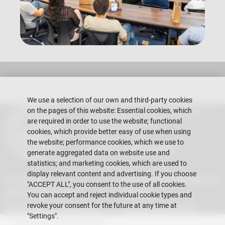
We use a selection of our own and third-party cookies
on the pages of this website: Essential cookies, which
Escuela Superior Politécnica del Litoral
are required in order to use the website; functional
Gustavo Galindo Campus
Guayaquil - Ecuador
cookies, which provide better easy of use when using
the website; performance cookies, which we use to
Telephones:
+593-4 2269 269
generate aggregated data on website use and
statistics; and marketing cookies, which are used to
display relevant content and advertising. If you choose
Contact Us
Information for the teacher
"ACCEPT ALL", you consent to the use of all cookies.
Application Forms
Services
You can accept and reject individual cookie types and
revoke your consent for the future at any time at
Information for the student
Teacher publications
"Settings".
Copyright © 2026 ESPOL