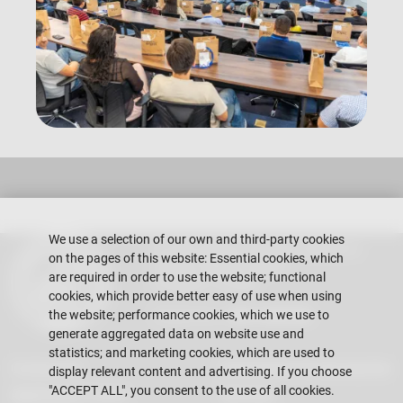
We use a selection of our own and third-party cookies
Escuela Superior Politécnica del Litoral
on the pages of this website: Essential cookies, which
Gustavo Galindo Campus
are required in order to use the website; functional
Guayaquil - Ecuador
cookies, which provide better easy of use when using
Telephones:
+593-4 2269 269
the website; performance cookies, which we use to
generate aggregated data on website use and
statistics; and marketing cookies, which are used to
Contact Us
Information for the teacher
display relevant content and advertising. If you choose
"ACCEPT ALL", you consent to the use of all cookies.
Application Forms
Services